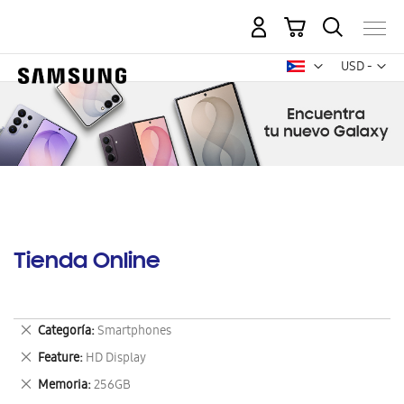
Mi carrito
Mon
USD -
dólar
estadounid
Tienda Online
Eliminar
Categoría
Smartphones
este
Eliminar
Feature
HD Display
artículo
este
Eliminar
Memoria
256GB
artículo
este