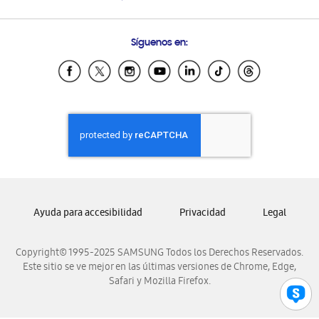
Condiciones de Compra
Soporte vía eMail
Preguntas Frecuentes
Samsung Costa Rica
Síguenos en:
Samsung Ecuador
Samsung El Salvador
Samsung Guatemala
Samsung Honduras
Samsung Nicaragua
Samsung Panamá
Samsung República Dominicana
Samsung Venezuela
Ayuda para accesibilidad
Privacidad
Legal
Copyright© 1995-2025 SAMSUNG Todos los Derechos Reservados.
Este sitio se ve mejor en las últimas versiones de Chrome, Edge,
Safari y Mozilla Firefox.