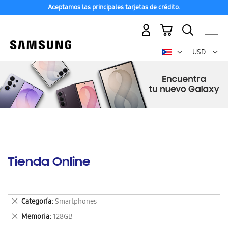
Aceptamos las principales tarjetas de crédito.
Mi carrito
Mon
USD -
dólar
estadounid
Tienda Online
Eliminar
Categoría
Smartphones
este
Eliminar
Memoria
128GB
artículo
este