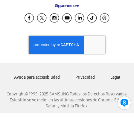
Samsung Costa Rica
Síguenos en:
Samsung Ecuador
Samsung El Salvador
Samsung Guatemala
Samsung Honduras
Samsung Nicaragua
Samsung Panamá
Samsung República Dominicana
Samsung Venezuela
Ayuda para accesibilidad
Privacidad
Legal
Copyright© 1995-2025 SAMSUNG Todos los Derechos Reservados.
Este sitio se ve mejor en las últimas versiones de Chrome, Edge,
Safari y Mozilla Firefox.