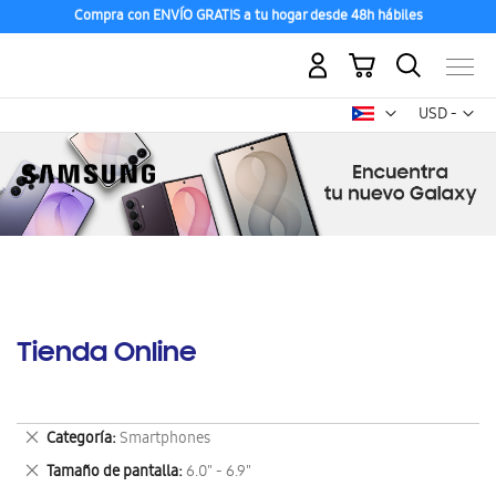
Descubre los Nuevos Galaxy Z Fold8 | Flip8
Mi carrito
Mon
USD -
dólar
estadounid
Tienda Online
Eliminar
Categoría
Smartphones
este
Eliminar
Tamaño de pantalla
6.0" - 6.9"
artículo
este