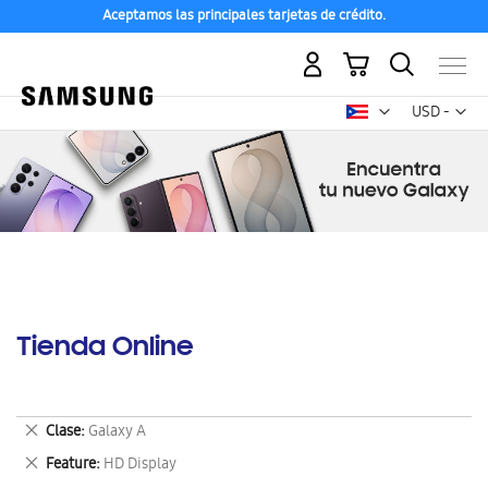
Aceptamos las principales tarjetas de crédito.
Mi carrito
Mon
USD -
dólar
estadounid
Tienda Online
Eliminar
Clase
Galaxy A
este
Eliminar
Feature
HD Display
artículo
este