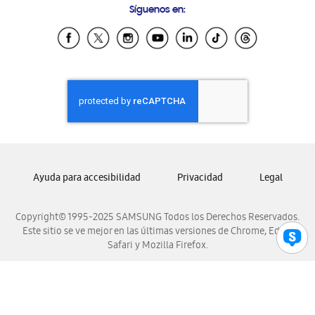
Síguenos en:
Samsung Ecuador
Samsung El Salvador
Samsung Guatemala
Samsung Honduras
Samsung Nicaragua
Samsung Panamá
Samsung República Dominicana
Samsung Venezuela
Ayuda para accesibilidad
Privacidad
Legal
Copyright© 1995-2025 SAMSUNG Todos los Derechos Reservados.
Este sitio se ve mejor en las últimas versiones de Chrome, Edge,
Safari y Mozilla Firefox.