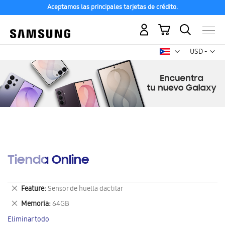
Aceptamos las principales tarjetas de crédito.
Mi carrito
Mon
USD -
dólar
estadounid
Tienda Online
Eliminar
Feature
Sensor de huella dactilar
este
Eliminar
Memoria
64GB
artículo
este
Eliminar todo
artículo