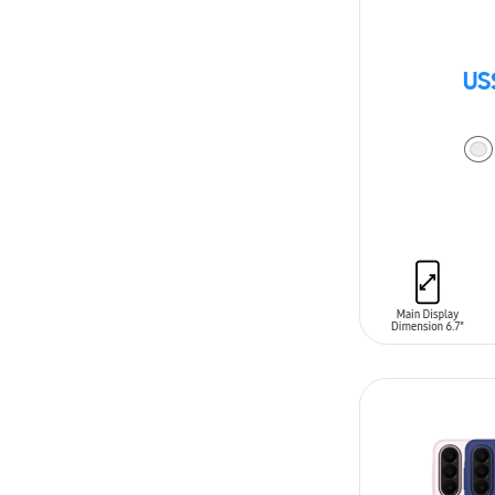
US
AÑADIR AL C