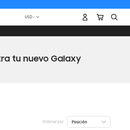
Mi carrito
Moneda
USD -
dólar
estadounidense
Ordenar por