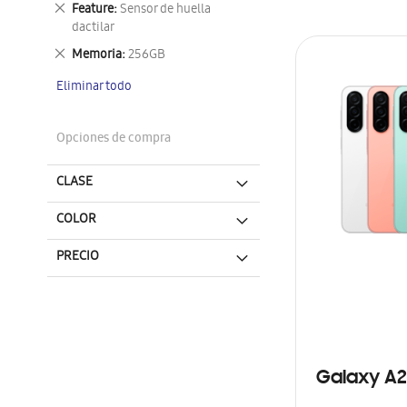
Eliminar
Feature
Sensor de huella
este
dactilar
artículo
Eliminar
Memoria
256GB
este
Eliminar todo
artículo
Opciones de compra
CLASE
COLOR
PRECIO
Galaxy A2