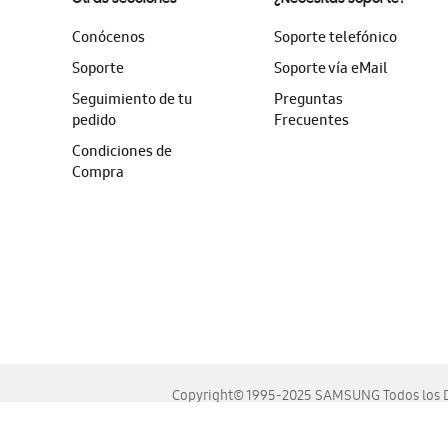
Conócenos
Soporte telefónico
Soporte
Soporte vía eMail
Seguimiento de tu
Preguntas
pedido
Frecuentes
Condiciones de
Compra
Copyright© 1995-2025 SAMSUNG Todos los D
Este sitio se ve mejor en las últimas versiones de Chrome