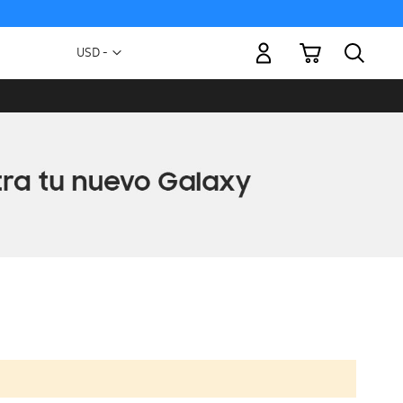
Mi carrito
Moneda
USD -
dólar
estadounidense