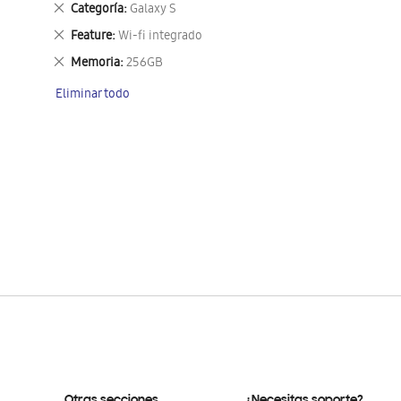
Eliminar
Categoría
Galaxy S
este
Eliminar
Feature
Wi-fi integrado
artículo
este
Eliminar
Memoria
256GB
artículo
este
Eliminar todo
artículo
Otras secciones
¿Necesitas soporte?