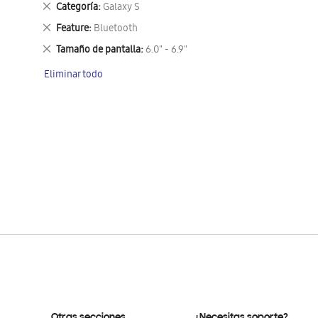
Eliminar
Categoría
Galaxy S
este
Eliminar
Feature
Bluetooth
artículo
este
Eliminar
Tamaño de pantalla
6.0" - 6.9"
artículo
este
Eliminar todo
artículo
Otras secciones
¿Necesitas soporte?