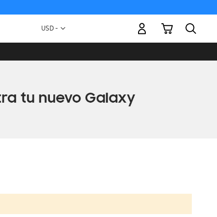
Mi carrito
Moneda
USD -
dólar
estadounidense