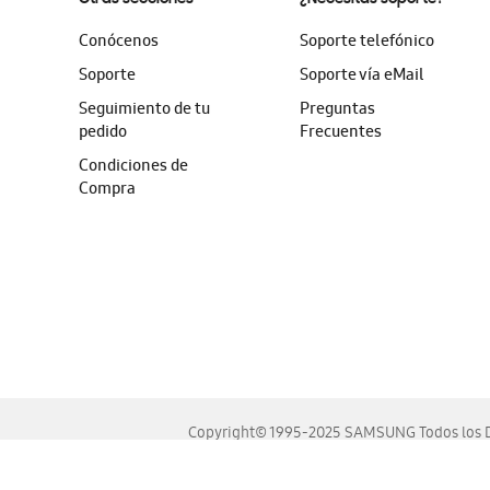
Conócenos
Soporte telefónico
Soporte
Soporte vía eMail
Seguimiento de tu
Preguntas
pedido
Frecuentes
Condiciones de
Compra
Copyright© 1995-2025 SAMSUNG Todos los D
Este sitio se ve mejor en las últimas versiones de Chrome