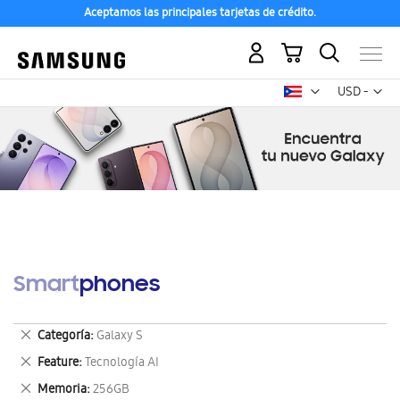
Aceptamos las principales tarjetas de crédito.
Mi carrito
Mon
USD -
dólar
estadounid
Smartphones
Eliminar
Categoría
Galaxy S
este
Eliminar
Feature
Tecnología AI
artículo
este
Eliminar
Memoria
256GB
artículo