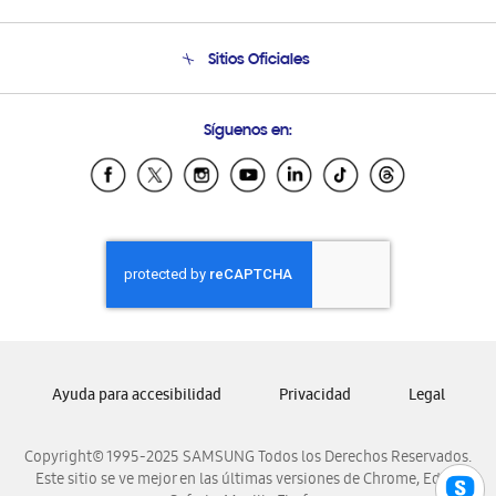
Soporte
Seguimiento de tu pedido
Soporte telefónico
Sitios Oficiales
Condiciones de Compra
Soporte vía eMail
Preguntas Frecuentes
Samsung Costa Rica
Síguenos en:
Samsung Ecuador
Samsung El Salvador
Samsung Guatemala
Samsung Honduras
Samsung Nicaragua
Samsung Panamá
Samsung República Dominicana
Samsung Venezuela
Ayuda para accesibilidad
Privacidad
Legal
Copyright© 1995-2025 SAMSUNG Todos los Derechos Reservados.
Este sitio se ve mejor en las últimas versiones de Chrome, Edge,