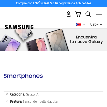
Compra con ENVÍO GRATIS a tu hogar desde 48h hábiles
Mi carrito
Mon
USD -
dólar
estadounid
Smartphones
Eliminar
Categoría
Galaxy A
este
Eliminar
Feature
Sensor de huella dactilar
artículo
este