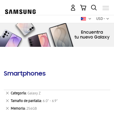
Mi carrito
Mon
USD -
dólar
estadounid
Smartphones
Eliminar
Categoría
Galaxy Z
este
Eliminar
Tamaño de pantalla
6.0" - 6.9"
artículo
este
Eliminar
Memoria
256GB
artículo
este