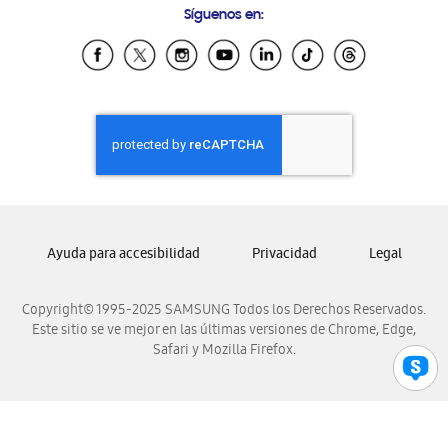
Síguenos en:
Samsung Ecuador
Samsung El Salvador
Samsung Guatemala
Samsung Honduras
Samsung Nicaragua
Samsung Panamá
Samsung República Dominicana
Samsung Venezuela
Ayuda para accesibilidad
Privacidad
Legal
Copyright© 1995-2025 SAMSUNG Todos los Derechos Reservados.
Este sitio se ve mejor en las últimas versiones de Chrome, Edge,
Safari y Mozilla Firefox.