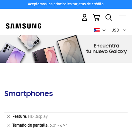
Aceptamos las principales tarjetas de crédito.
Mi carrito
Mon
USD -
dólar
estadounid
Smartphones
Eliminar
Feature
HD Display
este
Eliminar
Tamaño de pantalla
6.0" - 6.9"
artículo
este