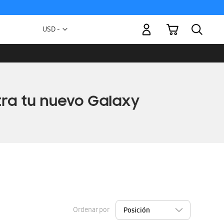
Mi carrito
Moneda
USD -
dólar
estadounidense
Ordenar por