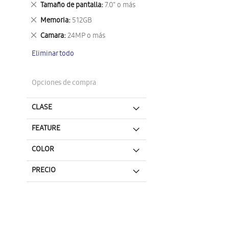
Eliminar
Tamaño de pantalla
7.0" o más
este
Eliminar
Memoria
512GB
artículo
este
Eliminar
Camara
24MP o más
artículo
este
Eliminar todo
artículo
Opciones de compra
CLASE
FEATURE
COLOR
PRECIO