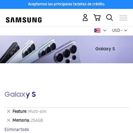
Aceptamos las principales tarjetas de crédito.
Mi carrito
Mon
USD -
dólar
estadounid
Galaxy S
Eliminar
Feature
Multi-sim
este
Eliminar
Memoria
256GB
artículo
este
Eliminar todo
artículo