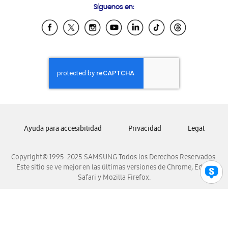
Síguenos en:
Samsung Ecuador
Samsung El Salvador
Samsung Guatemala
Samsung Honduras
Samsung Nicaragua
Samsung Panamá
Samsung República Dominicana
Samsung Venezuela
Ayuda para accesibilidad
Privacidad
Legal
Copyright© 1995-2025 SAMSUNG Todos los Derechos Reservados.
Este sitio se ve mejor en las últimas versiones de Chrome, Edge,
Safari y Mozilla Firefox.