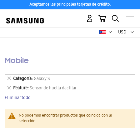
Aceptamos las principales tarjetas de crédito.
Mi carrito
Mon
USD -
dólar
estadounid
Mobile
Eliminar
Categoría
Galaxy S
este
Eliminar
Feature
Sensor de huella dactilar
artículo
este
Eliminar todo
artículo
No podemos encontrar productos que coincida con la
selección.