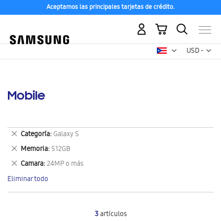
Aceptamos las principales tarjetas de crédito.
Mi carrito
Mon
USD -
dólar
estadounid
Mobile
Eliminar
Categoría
Galaxy S
este
Eliminar
Memoria
512GB
artículo
este
Eliminar
Camara
24MP o más
artículo
este
Eliminar todo
artículo
3
artículos