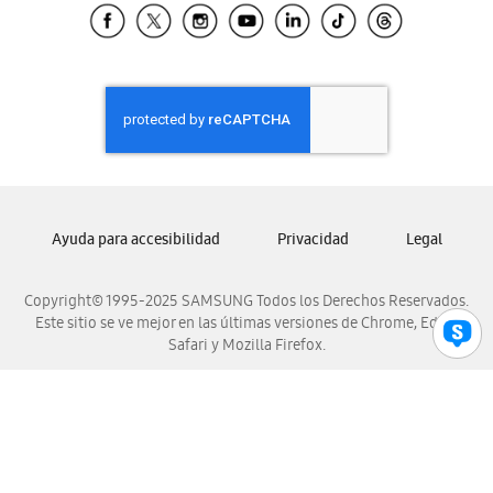
Samsung El Salvador
Samsung Guatemala
Samsung Honduras
Samsung Nicaragua
Samsung Panamá
Samsung República Dominicana
Samsung Venezuela
Ayuda para accesibilidad
Privacidad
Legal
Copyright© 1995-2025 SAMSUNG Todos los Derechos Reservados.
Este sitio se ve mejor en las últimas versiones de Chrome, Edge,
Safari y Mozilla Firefox.