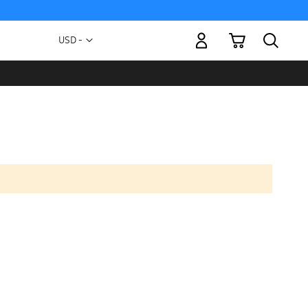
Mi carrito
Moneda
USD -
dólar
estadounidense