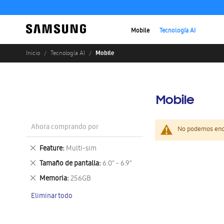
Mobile
Tecnología AI
Mobile
Inicio
Tecnología AI
Mobile
Ahora comprando por
No podemos enco
Eliminar
Feature
Multi-sim
este
Eliminar
Tamaño de pantalla
6.0" - 6.9"
artículo
este
Eliminar
Memoria
256GB
artículo
este
Eliminar todo
artículo