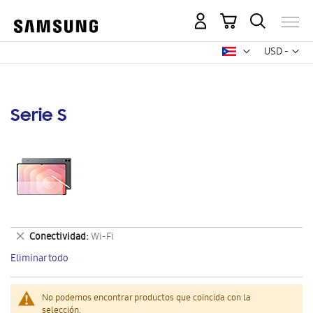
Mi carrito
Mon
USD -
dólar
estadounid
Serie S
Eliminar
Conectividad
Wi-Fi
este
Eliminar todo
artículo
No podemos encontrar productos que coincida con la
selección.