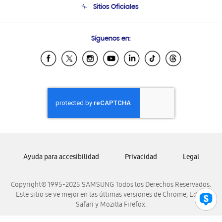
Sitios Oficiales
Seguimiento de tu pedido
Soporte vía eMail
Condiciones de Compra
Preguntas Frecuentes
Samsung Costa Rica
Síguenos en:
Samsung Ecuador
Samsung El Salvador
Samsung Guatemala
Samsung Honduras
Samsung Nicaragua
Samsung Panamá
Samsung República Dominicana
Samsung Venezuela
Ayuda para accesibilidad
Privacidad
Legal
Copyright© 1995-2025 SAMSUNG Todos los Derechos Reservados.
Este sitio se ve mejor en las últimas versiones de Chrome, Edge,
Safari y Mozilla Firefox.