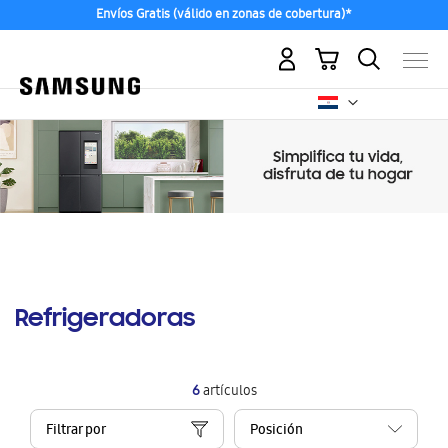
Envíos Gratis (válido en zonas de cobertura)*
Mi carrito
Refrigeradoras
6
artículos
Filtrar por