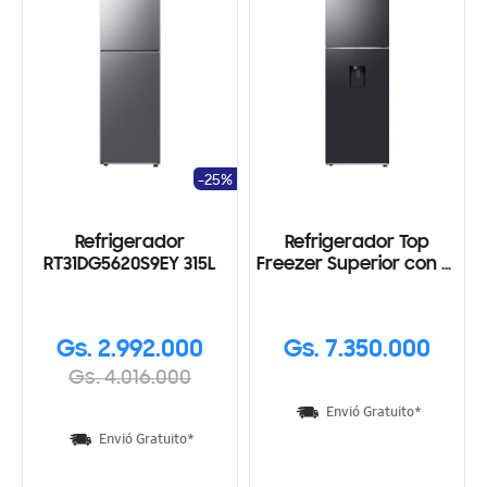
-25%
Refrigerador
Refrigerador Top
RT31DG5620S9EY 315L
Freezer Superior con AI
Energy Mode Black 517L
Gs. 2.992.000
Gs. 7.350.000
Gs. 4.016.000
Envió Gratuito*
Envió Gratuito*