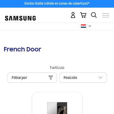
Envíos Gratis (válido en zonas de cobertura)*
Mi carrito
French Door
1
artículo
Filtrar por