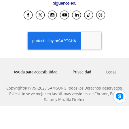
Síguenos en:
Samsung Ecuador
Samsung El Salvador
Samsung Guatemala
Samsung Honduras
Samsung Nicaragua
Samsung Panamá
Samsung República Dominicana
Samsung Venezuela
Ayuda para accesibilidad
Privacidad
Legal
Copyright© 1995-2025 SAMSUNG Todos los Derechos Reservados.
Este sitio se ve mejor en las últimas versiones de Chrome, Edge,
Safari y Mozilla Firefox.