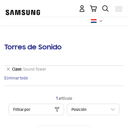
Mi carrito
Torres de Sonido
Eliminar
Clase
Sound Tower
este
Eliminar todo
artículo
1
artículo
Filtrar por