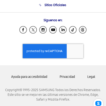
Venta a Empresas - B2B
Soporte telefónico
Sitios Oficiales
Seguimiento de tu pedido
Soporte vía eMail
Condiciones de Compra
Preguntas Frecuentes
Samsung Costa Rica
Síguenos en:
Samsung Ecuador
Samsung El Salvador
Samsung Guatemala
Samsung Honduras
Samsung Nicaragua
Samsung Panamá
Samsung República Dominicana
Samsung Venezuela
Ayuda para accesibilidad
Privacidad
Legal
Copyright© 1995-2025 SAMSUNG Todos los Derechos Reservados.
Este sitio se ve mejor en las últimas versiones de Chrome, Edge,
Safari y Mozilla Firefox.