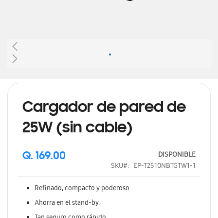
Saltar
al
comienzo
de
Cargador de pared de
la
galería
25W (sin cable)
de
imágenes
DISPONIBLE
Q. 169.00
SKU
EP-T2510NBTGTW1-1
Refinado, compacto y poderoso.
Ahorra en el stand-by.