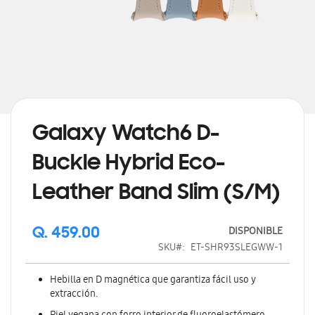
Saltar
al
comienzo
de
Galaxy Watch6 D-
la
galería
Buckle Hybrid Eco-
de
imágenes
Leather Band Slim (S/M)
DISPONIBLE
Q. 459.00
SKU
ET-SHR93SLEGWW-1
Hebilla en D magnética que garantiza fácil uso y
extracción.