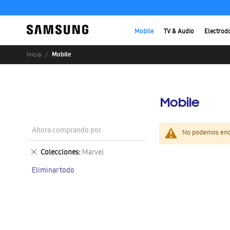
Mobile
TV & Audio
Electrod
Mobile
Inicio
Mobile
Ahora comprando por
No podemos enco
Eliminar
Colecciones
Marvel
este
Eliminar todo
artículo