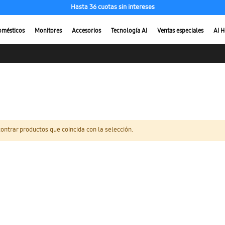
Hasta 36 cuotas sin intereses
omésticos
Monitores
Accesorios
Tecnología AI
Ventas especiales
AI 
ntrar productos que coincida con la selección.