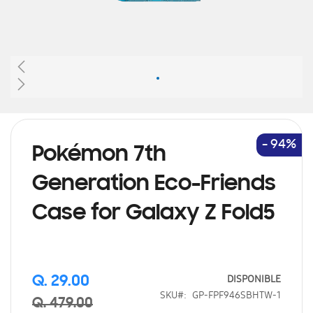
Saltar
al
comienzo
de
- 94%
Pokémon 7th
la
galería
Generation Eco-Friends
de
imágenes
Case for Galaxy Z Fold5
DISPONIBLE
Q. 29.00
SKU
GP-FPF946SBHTW-1
Q. 479.00