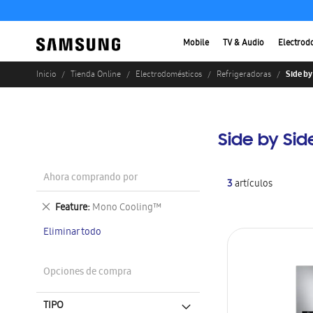
Mobile
TV & Audio
Electrod
Side by
Inicio
Tienda Online
Electrodomésticos
Refrigeradoras
Side by Sid
Ahora comprando por
3
artículos
Eliminar
Feature
Mono Cooling™
este
Eliminar todo
artículo
Opciones de compra
TIPO