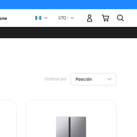
Mi carrito
Moneda
GTQ -
Home
quetzal
guatemalteco
Ordenar por