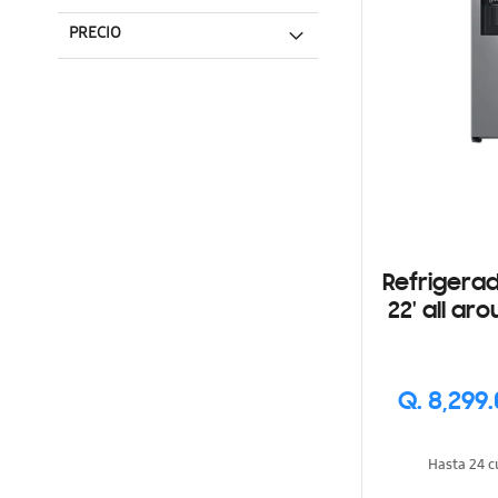
PRECIO
Refrigerad
22' all around cooling gris,
con d
Q. 8,299
Ha