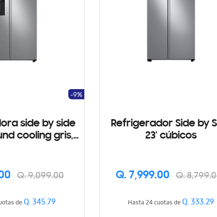
-9%
ora side by side
Refrigerador Side by S
23' cúbicos
ispensador
.00
Q. 7,999.00
Q. 9,099.00
Q. 8,799.
Q. 345.79
Q. 333.29
sta 24 cuotas de
Hasta 24 cuotas de