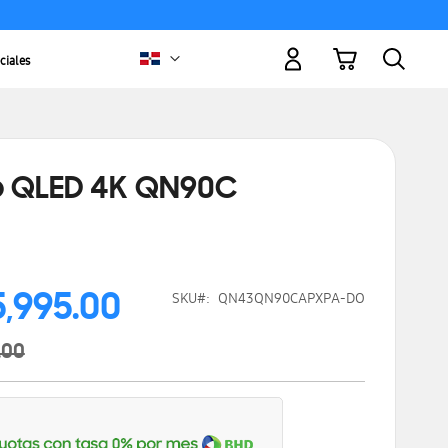
Mi carrito
ciales
o QLED 4K QN90C
,995.00
SKU
QN43QN90CAPXPA-DO
.00