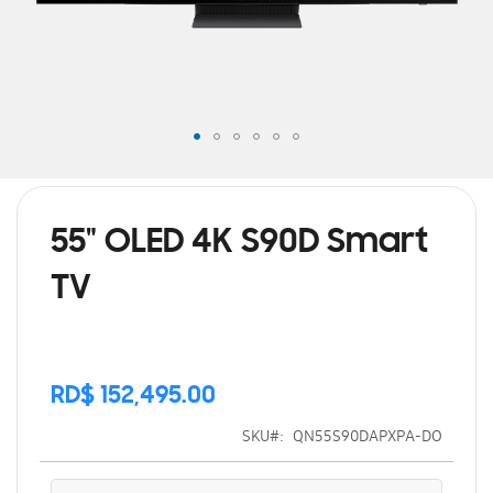
Saltar
al
comienzo
de
55" OLED 4K S90D Smart
la
galería
TV
de
imágenes
RD$ 152,495.00
SKU
QN55S90DAPXPA-DO