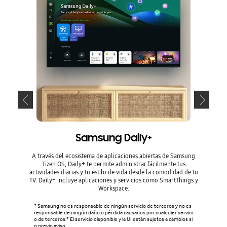
Samsung Daily+
A través del ecosistema de aplicaciones abiertas de Samsung
Optim
Tizen OS, Daily+ te permite administrar fácilmente tus
intelige
actividades diarias y tu estilo de vida desde la comodidad de tu
centro S
TV. Daily+ incluye aplicaciones y servicios como SmartThings y
inteligen
Workspace.
* Samsung no es responsable de ningún servicio de terceros y no es
* La tecn
responsable de ningún daño o pérdida causados por cualquier servici
variar se
o de terceros.* El servicio disponible y la UI están sujetos a cambios si
producto,
n previo aviso.
xión Wi-F