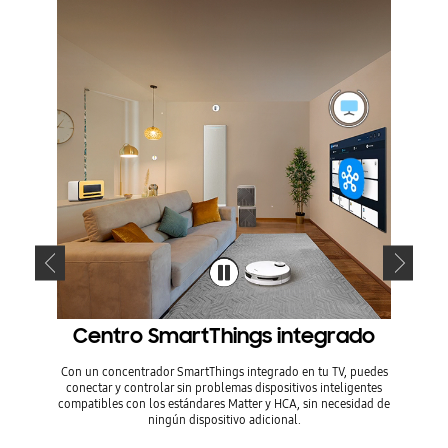
Centro SmartThings integrado
Con un concentrador SmartThings integrado en tu TV, puedes
Combinad
conectar y controlar sin problemas dispositivos inteligentes
que los 
compatibles con los estándares Matter y HCA, sin necesidad de
auricula
ningún dispositivo adicional.
la cabez
medida qu