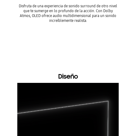
Disfruta de una experiencia de sonido surround de otro nivel
Rodéate c
que te sumerge en lo profundo de la acción. Con Dolby
harmonía
Atmos, OLED ofrece audio multidimensional para un sonido
bocinas d
increíblemente realista.
tener un
Diseño