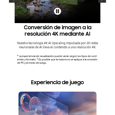
Conversión de imagen a la
resolución 4K mediante AI
La vali
2030
Nuestra tecnología 4K AI Upscaling impulsada por 20 redes
agregado
neuronales de AI lleva el contenido a una resolución 4K.
vi
* La experiencia de visualización puede variar según los tipos de cont
enido y formato. * Es posible que la mejora no se aplique a la conexión
de PC y al modo de juego.
Experiencia de juego