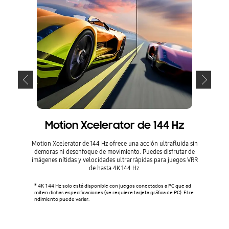
Motion Xcelerator de 144 Hz
Motion Xcelerator de 144 Hz ofrece una acción ultrafluida sin
Las pant
demoras ni desenfoque de movimiento. Puedes disfrutar de
21:9 y 
imágenes nítidas y velocidades ultrarrápidas para juegos VRR
juego má
de hasta 4K 144 Hz.
juegos 
* 4K 144 Hz solo está disponible con juegos conectados a PC que ad
* GameVie
miten dichas especificaciones (se requiere tarjeta gráfica de PC). El re
juegos de
ndimiento puede variar.
que sea n
ivo exter
tibles co
s no es c
e la Barr