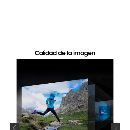
3D
* Disponi
uds2/Bud
Calidad de la imagen