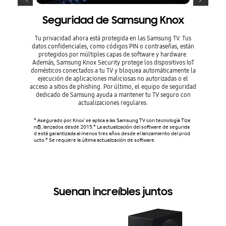
Seguridad de Samsung Knox
Tu privacidad ahora está protegida en las Samsung TV. Tus
El ahorr
datos confidenciales, como códigos PIN o contraseñas, están
modo de
protegidos por múltiples capas de software y hardware.
niveles 
Además, Samsung Knox Security protege los dispositivos IoT
uso para
domésticos conectados a tu TV y bloquea automáticamente la
general d
ejecución de aplicaciones maliciosas no autorizadas o el
por e
acceso a sitios de phishing. Por último, el equipo de seguridad
dedicado de Samsung ayuda a mantener tu TV seguro con
actualizaciones regulares.
* La tasa
odelos, l
ntenido. 
* Asegurado por Knox’ se aplica a las Samsung TV con tecnología Tize
ones del 
n®, lanzados desde 2015.* La actualización del software de segurida
a, por lo
d está garantizada al menos tres años desde el lanzamiento del prod
ergía de
ucto.* Se requiere la última actualización de software.
stándar.*
* Ahorros
ueden var
o circund
Suenan increíbles juntos