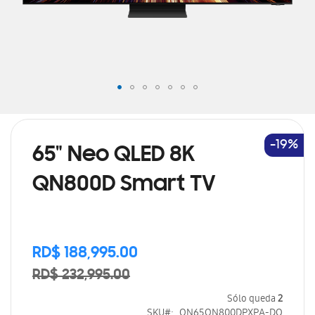
Saltar
al
comienzo
de
-19%
65" Neo QLED 8K
la
galería
QN800D Smart TV
de
imágenes
Precio
RD$ 188,995.00
especial
RD$ 232,995.00
Sólo queda
2
SKU
QN65QN800DPXPA-DO