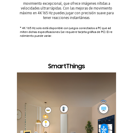
movimiento excepcional, que ofrece imágenes nítidas a
21:9 y 
velocidades ultrarrápidas. Con las mejoras de movimiento
juego má
máximo en 4K 165 Hz puedes jugar con precisión suave para
juegos 
tener reacciones instantáneas.
* GameVie
juegos de
* 4K 165 Hz solo está disponible con juegos conectados a PC que ad
que sea n
miten dichas especificaciones (se requiere tarjeta gráfica de PC). El re
ivo exter
ndimiento puede variar.
tibles co
s no es c
e la Barr
SmartThings