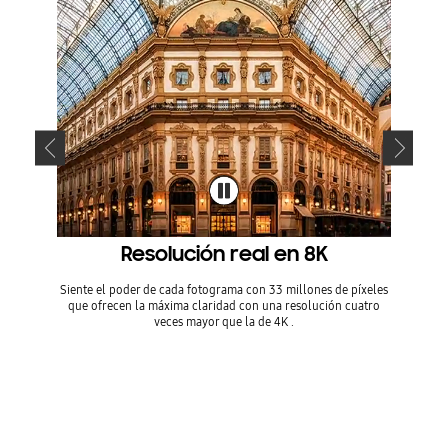
Resolución real en 8K
Opti
Siente el poder de cada fotograma con 33 millones de píxeles
Nuestro
que ofrecen la máxima claridad con una resolución cuatro
agudizar
veces mayor que la de 4K .
hace
* La expe
enido y f
no se apl