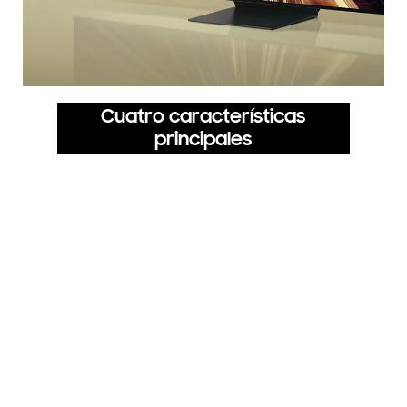
Cuatro características
principales
Procesador NQ8 AI Gen2
Experiencia 8K impulsada por AI para tu contenido
Conversión de imagen a la
resolución 8K mediante AI
Mejora el contenido a 8K con 256 redes neuronales de
AI