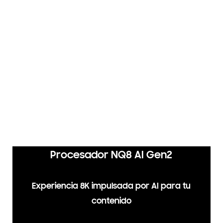
Quantum Matrix Technology
Pro
El contraste ultrafino en 8K resalta los detalles ocultos
Samsung Tizen OS
Mejora tu entretenimiento con Samsung Tizen OS
Procesador NQ8 AI Gen2
Experiencia 8K impulsada por AI para tu
contenido