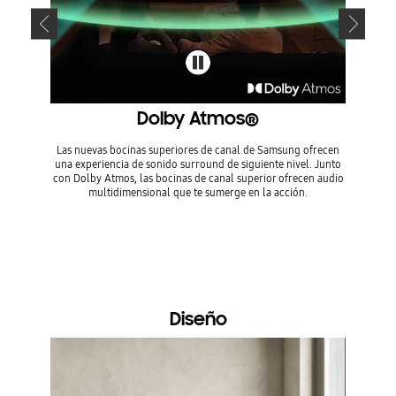
Dolby Atmos®
Las nuevas bocinas superiores de canal de Samsung ofrecen
Rodéate c
una experiencia de sonido surround de siguiente nivel. Junto
harmonía
con Dolby Atmos, las bocinas de canal superior ofrecen audio
bocinas d
multidimensional que te sumerge en la acción.
tener un
* Verific
producto 
arado.
Diseño