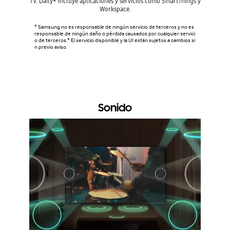
TV. Daily+ incluye aplicaciones y servicios como SmartThings y
inteligen
Workspace.
* Samsung no es responsable de ningún servicio de terceros y no es
* La tecn
responsable de ningún daño o pérdida causados por cualquier servici
variar se
o de terceros.* El servicio disponible y la UI están sujetos a cambios si
producto,
n previo aviso.
xión Wi-F
ung Accou
* El uso 
vacidad d
e. * La UI
Sonido