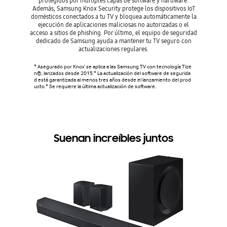
protegidos por múltiples capas de software y hardware.
niveles 
Además, Samsung Knox Security protege los dispositivos IoT
uso para
domésticos conectados a tu TV y bloquea automáticamente la
general d
ejecución de aplicaciones maliciosas no autorizadas o el
por e
acceso a sitios de phishing. Por último, el equipo de seguridad
dedicado de Samsung ayuda a mantener tu TV seguro con
actualizaciones regulares.
* La tasa
odelos, l
ntenido. 
* Asegurado por Knox’ se aplica a las Samsung TV con tecnología Tize
ones del 
n®, lanzados desde 2015.* La actualización del software de segurida
a, por lo
d está garantizada al menos tres años desde el lanzamiento del prod
ergía de
ucto.* Se requiere la última actualización de software.
stándar.*
* Ahorros
ueden var
o circund
Suenan increíbles juntos