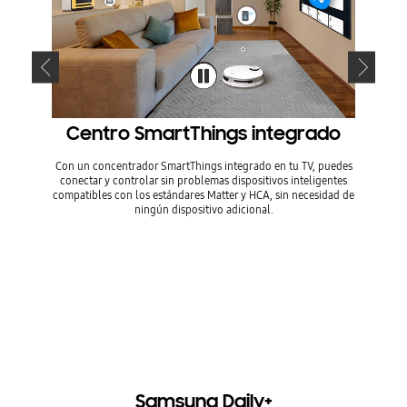
Centro SmartThings integrado
Con un concentrador SmartThings integrado en tu TV, puedes
Combinad
conectar y controlar sin problemas dispositivos inteligentes
que los 
compatibles con los estándares Matter y HCA, sin necesidad de
auricula
ningún dispositivo adicional.
la cabez
medida qu
3D
* Disponi
uds2/Bud
Samsung Daily+