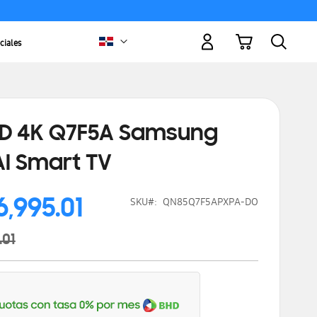
Mi carrito
ciales
ED 4K Q7F5A Samsung
AI Smart TV
6,995.01
SKU
QN85Q7F5APXPA-DO
.01