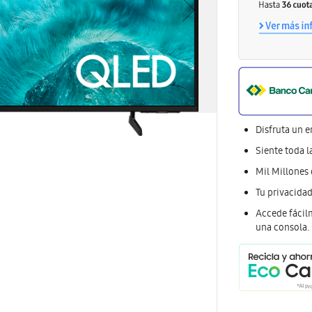
Disfruta un e
Siente toda l
Mil Millones
Tu privacida
Accede fácilm
una consola.