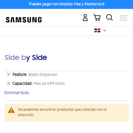
Puedes pagar con tarjetas Visa y Mastercard
Mi carrito
Side by Side
Eliminar
Feature
Water Dispenser
este
Eliminar
Capacidad
Más de 599 litros
artículo
este
Eliminar todo
artículo
No podemos encontrar productos que coincida con la
selección.