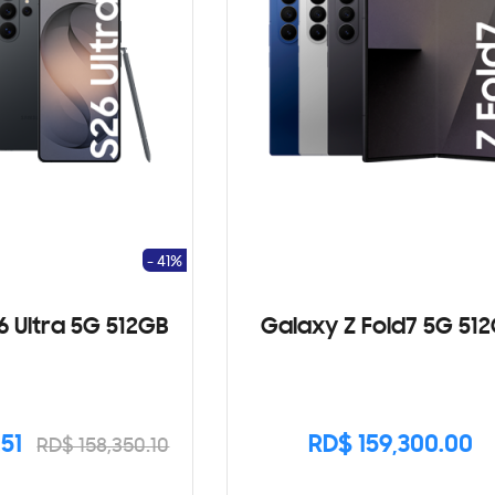
- 41%
6 Ultra 5G 512GB
Galaxy Z Fold7 5G 51
.51
RD$ 159,300.00
RD$ 158,350.10