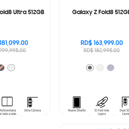
old8 Ultra 512GB
Galaxy Z Fold8 512G
181,099.00
RD$ 163,999.00
199,995.00
RD$ 182,995.00