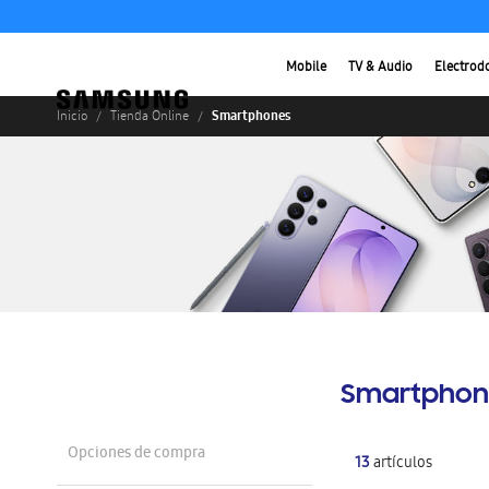
Mobile
TV & Audio
Electrod
Smartphones
Inicio
Tienda Online
Smartphon
Opciones de compra
13
artículos