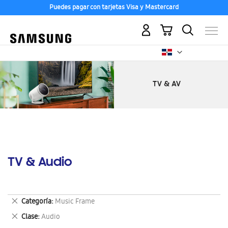
Puedes pagar con tarjetas Visa y Mastercard
Mi carrito
TV & Audio
Eliminar
Categoría
Music Frame
este
Eliminar
Clase
Audio
artículo
este