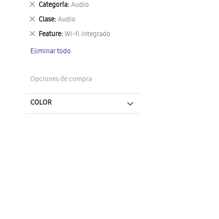
Eliminar
Categoría
Audio
este
Eliminar
Clase
Audio
artículo
este
Eliminar
Feature
Wi-fi integrado
artículo
este
Eliminar todo
artículo
Opciones de compra
COLOR