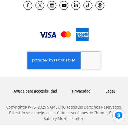
Samsung El Salvador
Samsung Guatemala
Samsung Honduras
Samsung Nicaragua
Samsung Panamá
Samsung República Dominicana
Samsung Venezuela
Ayuda para accesibilidad
Privacidad
Legal
Copyright© 1995-2025 SAMSUNG Todos los Derechos Reservados.
Este sitio se ve mejor en las últimas versiones de Chrome, Edge,
Safari y Mozilla Firefox.