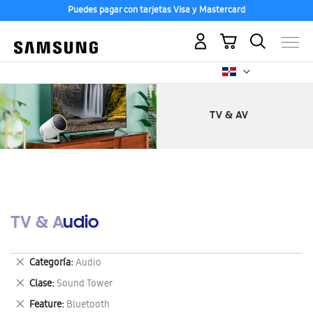
Puedes pagar con tarjetas Visa y Mastercard
Mi carrito
TV & Audio
Eliminar
Categoría
Audio
este
Eliminar
Clase
Sound Tower
artículo
este
Eliminar
Feature
Bluetooth
artículo