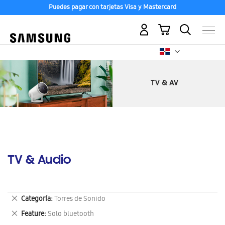
Puedes pagar con tarjetas Visa y Mastercard
Mi carrito
TV & Audio
Eliminar
Categoría
Torres de Sonido
este
Eliminar
Feature
Solo bluetooth
artículo
este