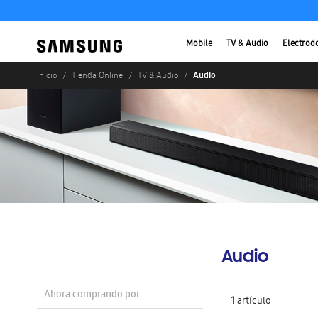
Mobile
TV & Audio
Electrod
Audio
Inicio
Tienda Online
TV & Audio
Audio
Ahora comprando por
1
artículo