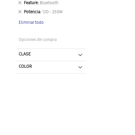
Eliminar
Feature
Bluetooth
este
Eliminar
Potencia
120 - 250W
artículo
este
Eliminar todo
artículo
Opciones de compra
CLASE
COLOR