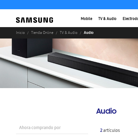
Mobile
TV & Audio
Electrod
Audio
Inicio
Tienda Online
TV & Audio
Audio
Ahora comprando por
2
artículos