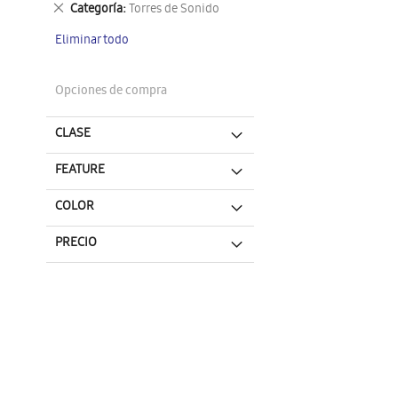
Eliminar
Categoría
Torres de Sonido
este
Eliminar todo
artículo
Opciones de compra
CLASE
FEATURE
COLOR
PRECIO