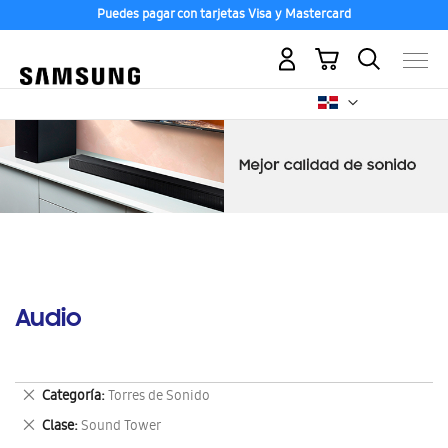
Puedes pagar con tarjetas Visa y Mastercard
Mi carrito
Audio
Eliminar
Categoría
Torres de Sonido
este
Eliminar
Clase
Sound Tower
artículo
este