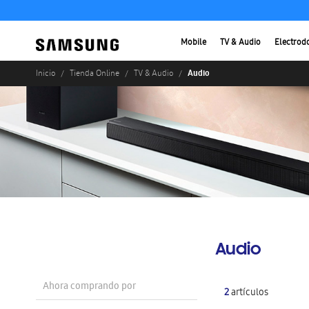
Mobile
TV & Audio
Electrod
Audio
Inicio
Tienda Online
TV & Audio
Audio
Ahora comprando por
2
artículos