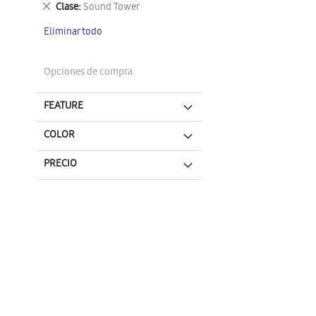
Eliminar
Clase
Sound Tower
este
Eliminar todo
artículo
Opciones de compra
FEATURE
COLOR
PRECIO