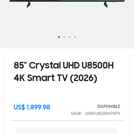
Saltar
al
comienzo
de
85" Crystal UHD U8500H
la
galería
4K Smart TV (2026)
de
imágenes
DISPONIBLE
US$ 1,899.98
SKU
UN85U8500HPXPA