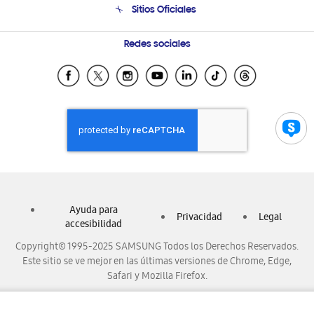
Sitios Oficiales
Condiciones de Compra
Soporte vía eMail
Preguntas Frecuentes
Samsung Costa Rica
Redes sociales
Samsung Ecuador
Samsung El Salvador
Samsung Guatemala
Samsung Honduras
Samsung Nicaragua
Samsung Panamá
Samsung República Dominicana
Ayuda para
Samsung Venezuela
Privacidad
Legal
accesibilidad
Copyright© 1995-2025 SAMSUNG Todos los Derechos Reservados.
Este sitio se ve mejor en las últimas versiones de Chrome, Edge,
Safari y Mozilla Firefox.
85" Crystal UHD ...