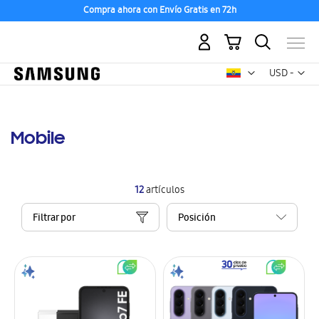
Compra ahora con Envío Gratis en 72h
Mi carrito
Mon
USD -
dólar
estadounid
Mobile
12
artículos
Filtrar por