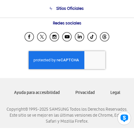
Venta a Empresas - B2B
Soporte telefónico
Sitios Oficiales
Condiciones de Compra
Soporte vía eMail
Preguntas Frecuentes
Samsung Costa Rica
Redes sociales
Samsung Ecuador
Samsung El Salvador
Samsung Guatemala
Samsung Honduras
Samsung Nicaragua
Samsung Panamá
Samsung República Dominicana
Ayuda para accesibilidad
Privacidad
Legal
Samsung Venezuela
Copyright© 1995-2025 SAMSUNG Todos los Derechos Reservados.
Este sitio se ve mejor en las últimas versiones de Chrome, Edge,
Safari y Mozilla Firefox.