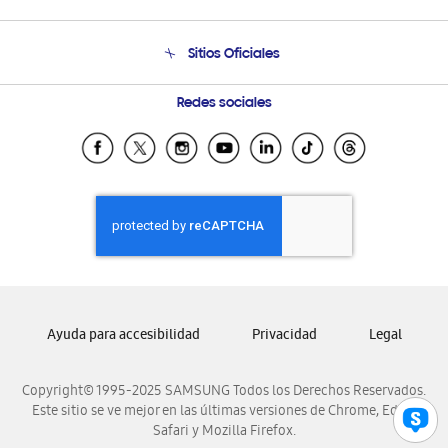
Soporte
Venta a Empresas - B2B
Soporte telefónico
Sitios Oficiales
Condiciones de Compra
Soporte vía eMail
Preguntas Frecuentes
Samsung Costa Rica
Redes sociales
Samsung Ecuador
Samsung El Salvador
Samsung Guatemala
Samsung Honduras
Samsung Nicaragua
Samsung Panamá
Samsung República Dominicana
Ayuda para accesibilidad
Privacidad
Legal
Samsung Venezuela
Copyright© 1995-2025 SAMSUNG Todos los Derechos Reservados.
Este sitio se ve mejor en las últimas versiones de Chrome, Edge,
Safari y Mozilla Firefox.