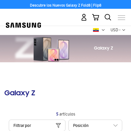
Descubre los Nuevos Galaxy Z Fold8 | Flip8
Mi carrito
Mon
USD -
dólar
estadounid
Galaxy Z
5
artículos
Filtrar por