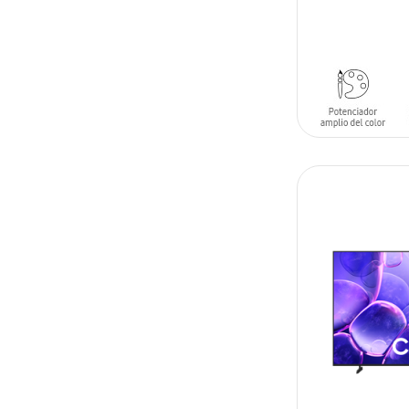
AÑADIR AL C