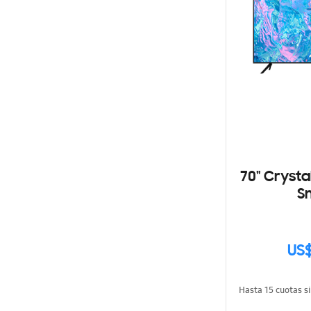
70" Cryst
S
US$
Hasta 15 cuotas s