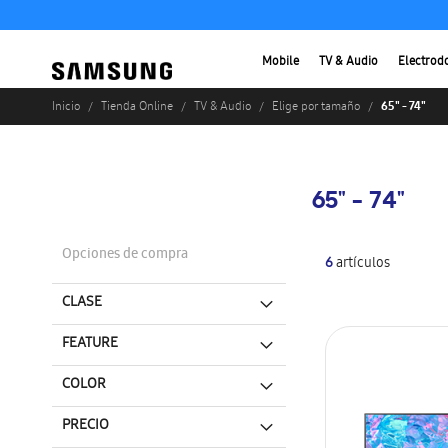
Mobile
TV & Audio
Electrod
65" - 74"
Inicio
Tienda Online
TV & Audio
Elige por tamaño
65" - 74"
Opciones de compra
6
artículos
CLASE
FEATURE
COLOR
PRECIO