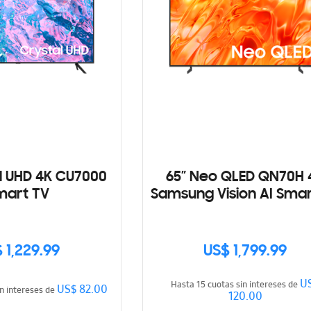
al UHD 4K CU7000
65” Neo QLED QN70H 
mart TV
Samsung Vision AI Smar
(2026)
 1,229.99
US$ 1,799.99
U
Hasta 15 cuotas sin intereses de
US$ 82.00
in intereses de
120.00