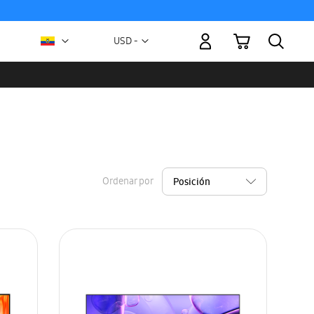
Mi carrito
Moneda
USD -
dólar
estadounidense
Ordenar por