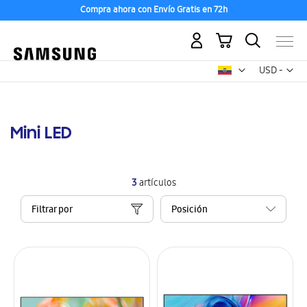
Compra ahora con Envío Gratis en 72h
Mi carrito
Mon
USD -
dólar
estadounid
Mini LED
3
artículos
Filtrar por