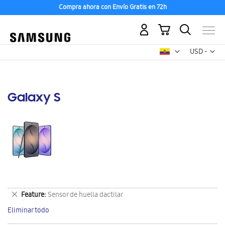
Compra ahora con Envío Gratis en 72h
Mi carrito
Mon
USD -
dólar
estadounid
Galaxy S
Eliminar
Feature
Sensor de huella dactilar
este
Eliminar todo
artículo