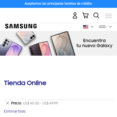
Aceptamos las principales tarjetas de crédito.
Mi carrito
Mon
USD -
dólar
estadounid
Tienda Online
Eliminar
Precio
US$ 40.00 - US$ 49.99
este
Eliminar todo
artículo