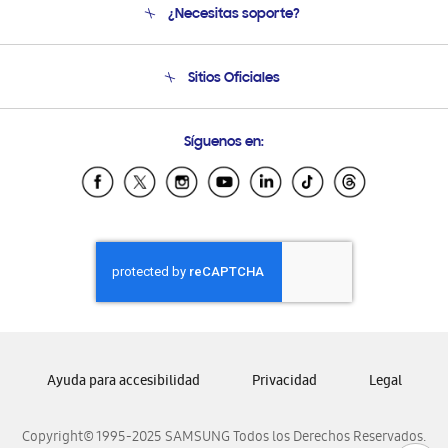
¿Necesitas soporte?
Soporte
Seguimiento de tu pedido
Soporte telefónico
Sitios Oficiales
Condiciones de Compra
Soporte vía eMail
Preguntas Frecuentes
Samsung Costa Rica
Síguenos en:
Samsung Ecuador
Samsung El Salvador
Samsung Guatemala
Samsung Honduras
Samsung Nicaragua
Samsung Panamá
Samsung República Dominicana
Samsung Venezuela
Ayuda para accesibilidad
Privacidad
Legal
Copyright© 1995-2025 SAMSUNG Todos los Derechos Reservados.