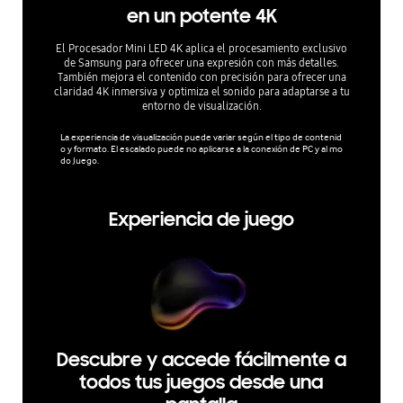
en un potente 4K
El Procesador Mini LED 4K aplica el procesamiento exclusivo
de Samsung para ofrecer una expresión con más detalles.
Disfruta
También mejora el contenido con precisión para ofrecer una
cada esc
claridad 4K inmersiva y optimiza el sonido para adaptarse a tu
obtener
entorno de visualización.
La experiencia de visualización puede variar según el tipo de contenid
El rango 
o y formato. El escalado puede no aplicarse a la conexión de PC y al mo
ebas inte
do Juego.
zación o 
Experiencia de juego
Descubre y accede fácilmente a
todos tus juegos desde una