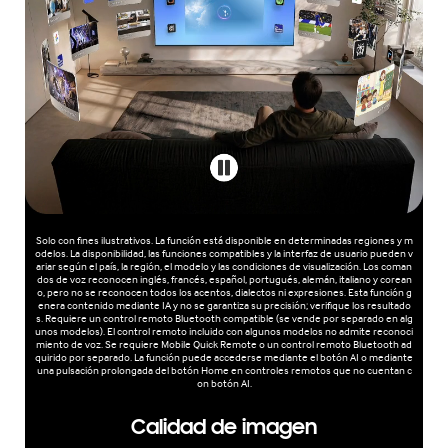
Solo con fines ilustrativos. La función está disponible en determinadas regiones y m
odelos. La disponibilidad, las funciones compatibles y la interfaz de usuario pueden v
ariar según el país, la región, el modelo y las condiciones de visualización. Los coman
dos de voz reconocen inglés, francés, español, portugués, alemán, italiano y corean
o, pero no se reconocen todos los acentos, dialectos ni expresiones. Esta función g
enera contenido mediante IA y no se garantiza su precisión; verifique los resultado
s. Requiere un control remoto Bluetooth compatible (se vende por separado en alg
unos modelos). El control remoto incluido con algunos modelos no admite reconoci
miento de voz. Se requiere Mobile Quick Remote o un control remoto Bluetooth ad
quirido por separado. La función puede accederse mediante el botón AI o mediante
una pulsación prolongada del botón Home en controles remotos que no cuentan c
on botón AI.
Calidad de imagen