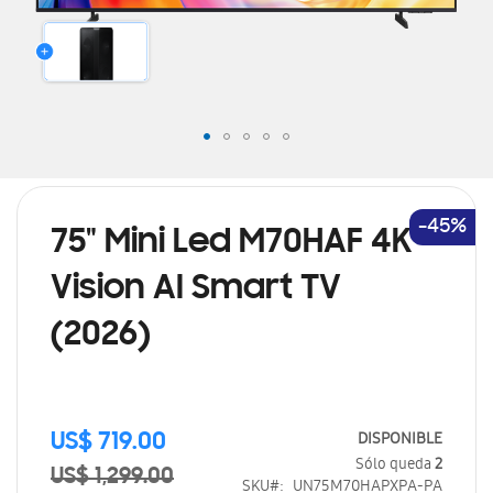
Saltar
al
comienzo
de
-45%
75" Mini Led M70HAF 4K
la
galería
Vision AI Smart TV
de
imágenes
(2026)
Precio
DISPONIBLE
US$ 719.00
especial
Sólo queda
2
US$ 1,299.00
SKU
UN75M70HAPXPA-PA