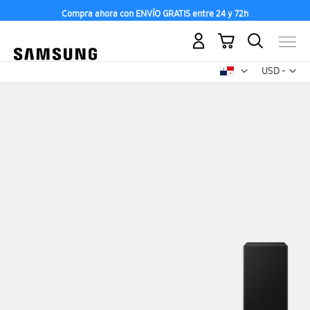
Compra ahora con ENVÍO GRATIS entre 24 y 72h
Mi carrito
Mon
USD -
dólar
estadounid
Saltar
al
final
de
la
galería
de
imágenes