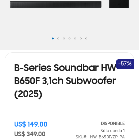
Saltar
al
comienzo
de
-57%
B-Series Soundbar HW-
la
galería
B650F 3,1ch Subwoofer
de
imágenes
(2025)
Precio
DISPONIBLE
US$ 149.00
especial
Sólo queda
1
US$ 349.00
SKU
HW-B650F/ZP-PA